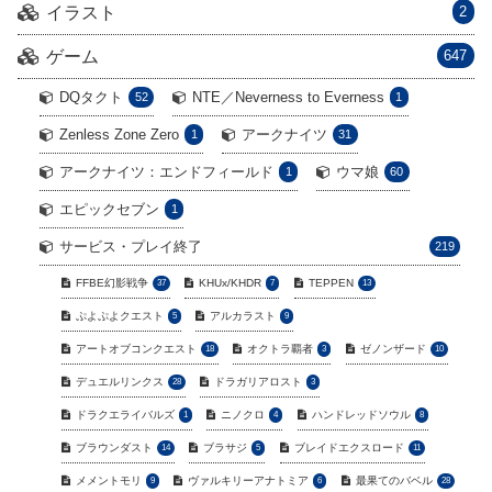
イラスト
2
ゲーム
647
DQタクト
NTE／Neverness to Everness
52
1
Zenless Zone Zero
アークナイツ
1
31
アークナイツ：エンドフィールド
ウマ娘
1
60
エピックセブン
1
サービス・プレイ終了
219
FFBE幻影戦争
KHUx/KHDR
TEPPEN
37
7
13
ぷよぷよクエスト
アルカラスト
5
9
アートオブコンクエスト
オクトラ覇者
ゼノンザード
18
3
10
デュエルリンクス
ドラガリアロスト
28
3
ドラクエライバルズ
ニノクロ
ハンドレッドソウル
1
4
8
ブラウンダスト
ブラサジ
ブレイドエクスロード
14
5
11
メメントモリ
ヴァルキリーアナトミア
最果てのバベル
9
6
28