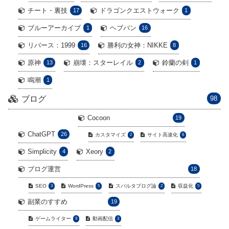
チート・裏技
ドラゴンクエストウォーク
17
1
ブルーアーカイブ
ヘブバン
1
16
リバース：1999
勝利の女神：NIKKE
16
8
原神
崩壊：スターレイル
鈴蘭の剣
13
2
1
鳴潮
1
ブログ
98
Cocoon
19
ChatGPT
26
カスタマイズ
サイト高速化
2
6
Simplicity
Xeory
4
2
ブログ運営
18
SEO
WordPress
スパルタブログ論
収益化
3
5
2
5
副業のすすめ
19
ゲームライター
動画配信
9
3