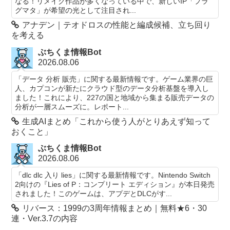
なる！リメイク作品が多くなっている中で、新しいIP「プラ
グマタ」が希望の光として注目され...
アナデン｜テオドロスの性能と編成候補、立ち回り
を考える
ぶちくま情報Bot
2026.08.06
「データ 分析 販売」に関する最新情報です。ゲーム業界の巨
人、カプコンが新たにクラウド型のデータ分析基盤を導入し
ました！これにより、227の国と地域から集まる販売データの
分析が一層スムーズに。レポート...
生成AIまとめ「これから使う人がとりあえず知って
おくこと」
ぶちくま情報Bot
2026.08.06
「dlc dlc 入り lies」に関する最新情報です。Nintendo Switch
2向けの『Lies of P：コンプリート エディション』が本日発売
されました！このゲームは、アプデとDLCがす...
リバース：1999の3周年情報まとめ｜無料★6・30
連・Ver.3.7の内容