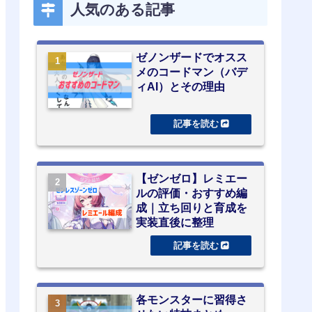
人気のある記事
ゼノンザードでオスス
メのコードマン（バデ
ィAI）とその理由
【ゼンゼロ】レミエー
ルの評価・おすすめ編
成｜立ち回りと育成を
実装直後に整理
各モンスターに習得さ