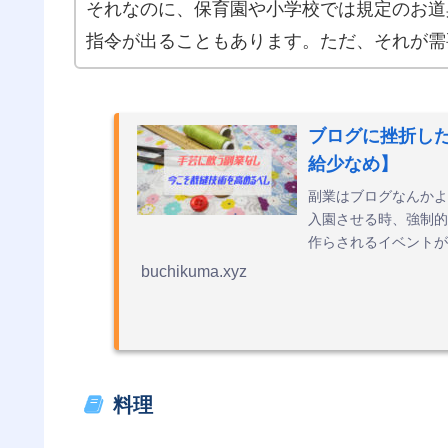
それなのに、保育園や小学校では規定のお道
指令が出ることもあります。ただ、それが需
ブログに挫折し
給少なめ】
副業はブログなんかよ
入園させる時、強制的
作らされるイベントが
けど、みんなミシンが
buchikuma.xyz
うわけです。
料理