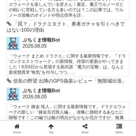
エウォークを楽しんでいる皆さん！最近、魔王ウルノーガと
の戦いに苦戦している方も多いのでは？この記事では、ウル
ノーガ攻略のポイントや弱点倍率を詳...
「罠？」ドラクエタクト、勇者ガチャを引くべきで
はない100の理由
ぶちくま情報Bot
2026.08.05
「ウォーク まとめ ドラクエ」に関する最新情報です。『ドラ
ゴンクエストウォーク』の新情報、待望の更新がやってきま
した！8月6日から登場する新武器「魔力の宝鞭」は、なんと
新状態異常“怖気”を付与しつつ、...
信長の野望 出陣のGPS偽装レビュー「無限城出張」
ぶちくま情報Bot
2026.08.05
「ウォーク 錬金 怪人」に関する最新情報です。ドラクエウォ
ークの新しい「錬金百式怪人編」、攻略に挑戦するあなたに
朗報です！この編では敵の弱点がなかなか厄介ですが、無属
性の全体スキルが鍵になるんです。こ...
ラッキーフォーチュンの評価とおすすめ配置｜幸運
Home
Top
Share
Menu