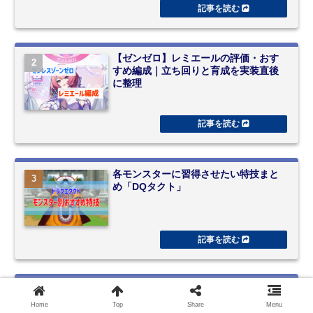
【ゼンゼロ】レミエールの評価・おす
すめ編成｜立ち回りと育成を実装直後
に整理
各モンスターに習得させたい特技まと
め「DQタクト」
【エンドフィールド】オクギのおすす
め編成と立ち回り｜知性・意志ビルド
Home
Top
Share
Menu