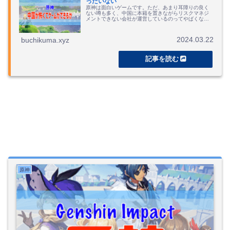
ったいない
原神は面白いゲームです。ただ、あまり耳障りの良く
ない噂も多く、中国に本籍を置きながらリスクマネジ
メントできない会社が運営しているのってやばくな
い、という不安などを解消してくれない情報を集めて
います。
2024.03.22
buchikuma.xyz
原神