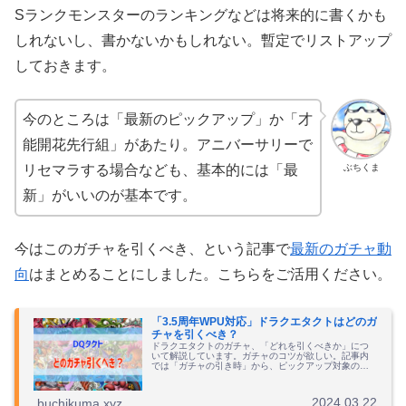
Sランクモンスターのランキングなどは将来的に書くかも
しれないし、書かないかもしれない。暫定でリストアップ
しておきます。
今のところは「最新のピックアップ」か「才
能開花先行組」があたり。アニバーサリーで
ぶちくま
リセマラする場合なども、基本的には「最
新」がいいのが基本です。
今はこのガチャを引くべき、という記事で
最新のガチャ動
向
はまとめることにしました。こちらをご活用ください。
「3.5周年WPU対応」ドラクエタクトはどのガ
チャを引くべき？
ドラクエタクトのガチャ、「どれを引くべきか」につ
いて解説しています。ガチャのコツが欲しい。記事内
では「ガチャの引き時」から、ピックアップ対象の選
び方なども解説しています。
2024.03.22
buchikuma.xyz