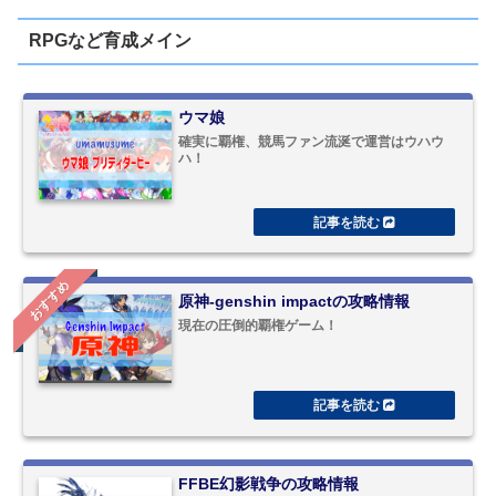
RPGなど育成メイン
ウマ娘
確実に覇権、競馬ファン流涎で運営はウハウ
ハ！
おすすめ
原神-genshin impactの攻略情報
現在の圧倒的覇権ゲーム！
FFBE幻影戦争の攻略情報