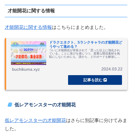
才能開花に関する情報
才能開花に関する情報
はこちらにまとめました。
ドラクエタクト、Sランクキャラの才能開花ど
うやって進める？
ついに才能開花が実装されて「思った以上に強化され
ている」ことに喜びを感じつつ、貴重な開花素材を無
駄にしないためにも、誰から、どのボードを解放しよ
うか思案するページです。
2024.03.22
buchikuma.xyz
低レアモンスターの才能開花
低レアモンスターの才能開花
はさらに別記事に分けてみま
した。