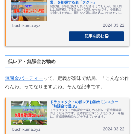
常」を把握する表「タクト」
闘技場、評判はあまり良くなさそうでしたが、個人的
には詰将棋してるみたいで楽しかったです。今後負け
を減らすために、耐性など頭に叩き込んでおきたいと
思います。一覧表作りました。
2024.03.22
buchikuma.xyz
低レア・無課金お勧め
無課金パーティー
って、定義が曖昧で結局、「こんなの作
れんわ」ってなりますよね。そんな記事です。
ドラクエタクトの低レアお勧めモンスター
「無課金で遊ぶ」
ドラクエタクトの無課金で楽しめる低レア育成指南書
のようなものです。基本的にはBランクモンスターを軸
に、育成優先順位などを考えていきます。
2024.03.22
buchikuma.xyz