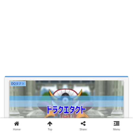
DQタクト
Home
Top
Share
Menu