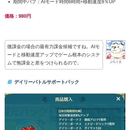
期間中バフ：AIモード時間6時間+移動速度8％UP
価格：980円
微課金の場合の最有力課金候補ですね。AIモ
ードと移動速度アップでゲーム根本のシステ
ぶちくま
ムで無課金と差をつけられるので。
デイリーバトルサポートパック