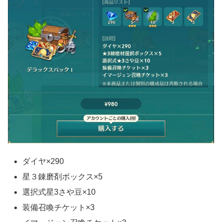
ダイヤ×290
星３錬磨剤ボックス×5
選択式星3さや豆×10
装備召喚チケット×3