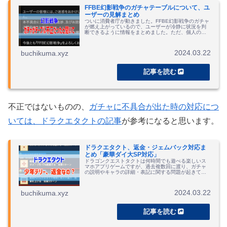
FFBE幻影戦争のガチャテーブルについて、ユ
ーザーの見解まとめ
ついに消費者庁が動きました。FFBE幻影戦争のガチャ
が燃え上がっているので、ユーザーが冷静に状況を判
断できるように情報をまとめました。ただ、個人の意
見も多く書いています。皆さんの意見も聞きたい。
2024.03.22
buchikuma.xyz
不正ではないものの、
ガチャに不具合が出た時の対応につ
いては、ドラクエタクトの記事
が参考になると思います。
ドラクエタクト、返金・ジェムバック対応ま
とめ「豪華ダイ大SP対応」
ドラゴンクエストタクトは何時間でも遊べる楽しいス
マホアプリゲームですが、過去複数回に渡り、ガチャ
の説明やキャラの詳細・表記に関する問題が起きてお
り、そろそろ運営は本腰で修正を考えるべきだ、とい
う意見などをまとめた記事になります。
2024.03.22
buchikuma.xyz