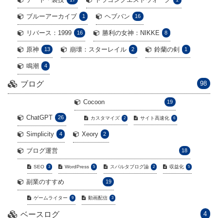
ブルーアーカイブ
ヘブバン
1
16
リバース：1999
勝利の女神：NIKKE
16
8
原神
崩壊：スターレイル
鈴蘭の剣
13
2
1
鳴潮
4
ブログ
98
Cocoon
19
ChatGPT
26
カスタマイズ
サイト高速化
2
6
Simplicity
Xeory
4
2
ブログ運営
18
SEO
WordPress
スパルタブログ論
収益化
3
5
2
5
副業のすすめ
19
ゲームライター
動画配信
9
3
ベースログ
4