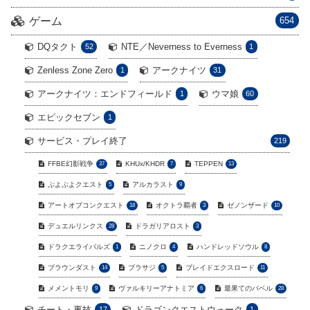
ゲーム
654
DQタクト
NTE／Neverness to Everness
52
1
Zenless Zone Zero
アークナイツ
1
31
アークナイツ：エンドフィールド
ウマ娘
1
60
エピックセブン
1
サービス・プレイ終了
219
FFBE幻影戦争
KHUx/KHDR
TEPPEN
37
7
13
ぷよぷよクエスト
アルカラスト
5
9
アートオブコンクエスト
オクトラ覇者
ゼノンザード
18
3
10
デュエルリンクス
ドラガリアロスト
28
3
ドラクエライバルズ
ニノクロ
ハンドレッドソウル
1
4
8
ブラウンダスト
ブラサジ
ブレイドエクスロード
14
5
11
メメントモリ
ヴァルキリーアナトミア
最果てのバベル
9
6
28
チート・裏技
ドラゴンクエストウォーク
17
1