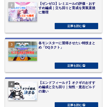
【ゼンゼロ】レミエールの評価・おす
すめ編成｜立ち回りと育成を実装直後
に整理
各モンスターに習得させたい特技まと
め「DQタクト」
【エンドフィールド】オクギのおすす
め編成と立ち回り｜知性・意志ビルド
の違い