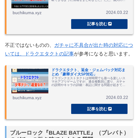
見も多く書いています。皆さんの意見も聞きたい。
2024.03.22
buchikuma.xyz
不正ではないものの、
ガチャに不具合が出た時の対応につ
いては、ドラクエタクトの記事
が参考になると思います。
ドラクエタクト、返金・ジェムバック対応ま
とめ「豪華ダイ大SP対応」
ドラゴンクエストタクトは何時間でも遊べる楽しいス
マホアプリゲームですが、過去複数回に渡り、ガチャ
の説明やキャラの詳細・表記に関する問題が起きてお
り、そろそろ運営は本腰で修正を考えるべきだ、とい
う意見などをまとめた記事になります。
2024.03.22
buchikuma.xyz
ブルーロック『BLAZE BATTLE』（ブレバト）