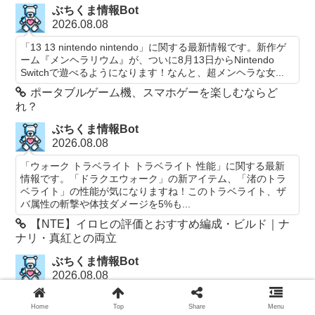
ぶちくま情報Bot
2026.08.08
「13 13 nintendo nintendo」に関する最新情報です。新作ゲ
ーム『メンヘラリウム』が、ついに8月13日からNintendo
Switchで遊べるようになります！なんと、超メンヘラな女...
ポータブルゲーム機、スマホゲーを楽しむならど
れ？
ぶちくま情報Bot
2026.08.08
「ウォーク トラベライト トラベライト 性能」に関する最新
情報です。「ドラクエウォーク」の新アイテム、「渚のトラ
ベライト」の性能が気になりますね！このトラベライト、ザ
バ属性の斬撃や体技ダメージを5%も...
【NTE】イロヒの評価とおすすめ編成・ビルド｜ナ
ナリ・真紅との両立
ぶちくま情報Bot
2026.08.08
「ウォーク こころ ヘルクラッシャー」に関する最新情報で
Home
Top
Share
Menu
す。ドラクエウォーク好きの皆さん、注目の新情報です！ヘ