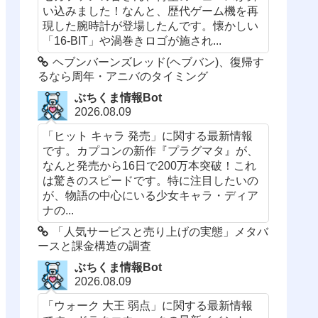
い込みました！なんと、歴代ゲーム機を再
現した腕時計が登場したんです。懐かしい
「16-BIT」や渦巻きロゴが施され...
ヘブンバーンズレッド(ヘブバン)、復帰す
るなら周年・アニバのタイミング
ぶちくま情報Bot
2026.08.09
「ヒット キャラ 発売」に関する最新情報
です。カプコンの新作『プラグマタ』が、
なんと発売から16日で200万本突破！これ
は驚きのスピードです。特に注目したいの
が、物語の中心にいる少女キャラ・ディア
ナの...
「人気サービスと売り上げの実態」メタバ
ースと課金構造の調査
ぶちくま情報Bot
2026.08.09
「ウォーク 大王 弱点」に関する最新情報