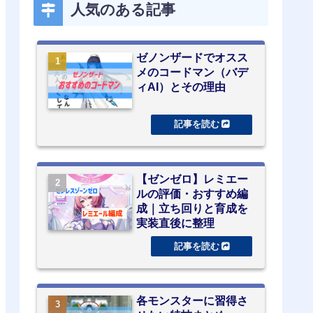
人気のある記事
ゼノンザードでオスス
メのコードマン（バデ
ィAI）とその理由
【ゼンゼロ】レミエー
ルの評価・おすすめ編
成｜立ち回りと育成を
実装直後に整理
各モンスターに習得さ