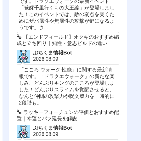
です。ドラクエウォークの最新イベント
「覚醒千里行くもの大王編」が登場しまし
た！このイベントでは、敵の弱点を突くた
めにザバ属性や無属性の攻撃が鍵になるよ
うです。さ...
【エンドフィールド】オクギのおすすめ編
成と立ち回り｜知性・意志ビルドの違い
ぶちくま情報Bot
2026.08.09
「こころ ウォーク 性能」に関する最新情
報です。「ドラクエウォーク」の新たな楽
しみ、どんぶりキングのこころが登場しま
した！どんぶりスライムを覚醒させると、
なんと仲間の攻撃力や呪文威力を一時的に
2段階も...
ラッキーフォーチュンの評価とおすすめ配
置｜幸運とバフ延長を解説
ぶちくま情報Bot
2026.08.09