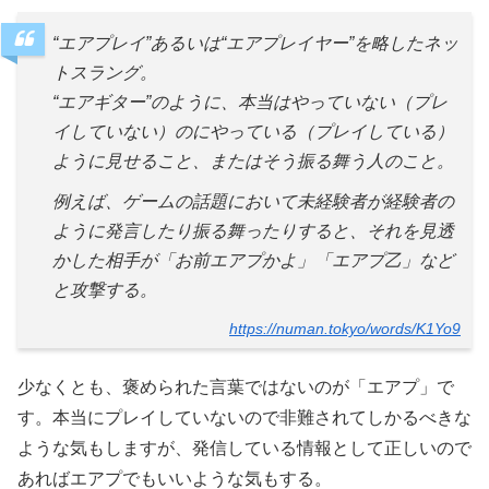
“エアプレイ”あるいは“エアプレイヤー”を略したネッ
トスラング。
“エアギター”のように、本当はやっていない（プレ
イしていない）のにやっている（プレイしている）
ように見せること、またはそう振る舞う人のこと。
例えば、ゲームの話題において未経験者が経験者の
ように発言したり振る舞ったりすると、それを見透
かした相手が「お前エアプかよ」「エアプ乙」など
と攻撃する。
https://numan.tokyo/words/K1Yo9
少なくとも、褒められた言葉ではないのが「エアプ」で
す。本当にプレイしていないので非難されてしかるべきな
ような気もしますが、発信している情報として正しいので
あればエアプでもいいような気もする。