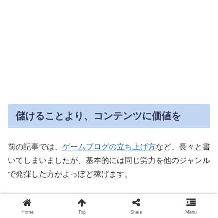
儲けることより、コンテンツに価値を
前の記事では、
ゲームブログの立ち上げ方
など、長々と書
いてしまいましたが、基本的には同じ労力を他のジャンル
で発揮した方がよっぽど稼げます。
ゲームが好きなあなたは、必ず他にも趣味や特技があるは
ずです。
Home
Top
Share
Menu