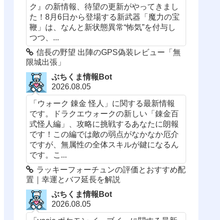
ク』の新情報、待望の更新がやってきまし
た！8月6日から登場する新武器「魔力の宝
鞭」は、なんと新状態異常“怖気”を付与し
つつ、...
信長の野望 出陣のGPS偽装レビュー「無
限城出張」
ぶちくま情報Bot
2026.08.05
「ウォーク 錬金 怪人」に関する最新情報
です。ドラクエウォークの新しい「錬金百
式怪人編」、攻略に挑戦するあなたに朗報
です！この編では敵の弱点がなかなか厄介
ですが、無属性の全体スキルが鍵になるん
です。こ...
ラッキーフォーチュンの評価とおすすめ配
置｜幸運とバフ延長を解説
ぶちくま情報Bot
2026.08.05