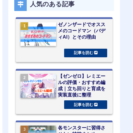
人気のある記事
ゼノンザードでオスス
メのコードマン（バデ
ィAI）とその理由
【ゼンゼロ】レミエー
ルの評価・おすすめ編
成｜立ち回りと育成を
実装直後に整理
各モンスターに習得さ