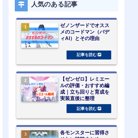
人気のある記事
ゼノンザードでオスス
メのコードマン（バデ
ィAI）とその理由
【ゼンゼロ】レミエー
ルの評価・おすすめ編
成｜立ち回りと育成を
実装直後に整理
各モンスターに習得さ