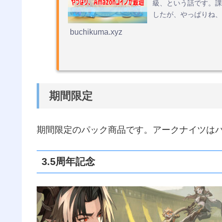
級、という話です。課
したが、やっぱりね、
buchikuma.xyz
期間限定
期間限定のパック商品です。アークナイツは
3.5周年記念