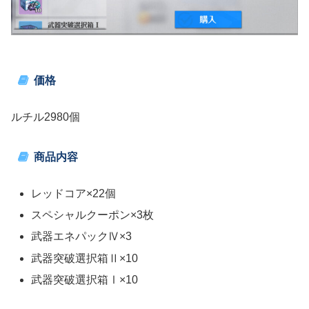
価格
ルチル2980個
商品内容
レッドコア×22個
スペシャルクーポン×3枚
武器エネパックⅣ×3
武器突破選択箱Ⅱ×10
武器突破選択箱Ⅰ×10