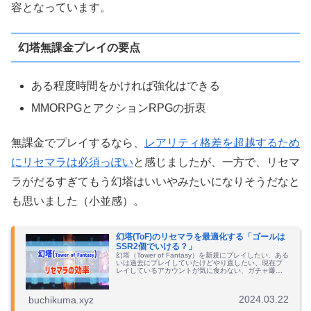
容となっています。
幻塔無課金プレイの要点
ある程度時間をかければ強化はできる
MMORPGとアクションRPGの折衷
無課金でプレイするなら、
レアリティ格差を超越するため
にリセマラは必須っぽい
と感じましたが、一方で、リセマ
ラがだるすぎてもう幻塔はいいやみたいになりそうだなと
も思いました（小並感）。
幻塔(ToF)のリセマラを最適化する「ゴールは
SSR2個でいける？」
幻塔（Tower of Fantasy）を新規にプレイしたい、ある
いは過去にプレイしていたけどやり直したい、現在プ
レイしているアカウントが気に食わない、ガチャ爆死
直後だ、などリセマラをやり始めるタイミングはそれ
ぞれ。とりあえず知っておきたい...
2024.03.22
buchikuma.xyz