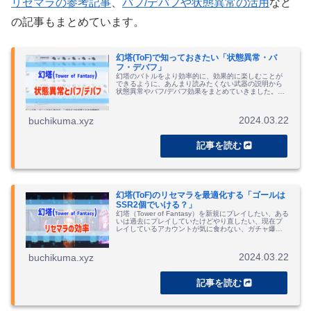
リセマラの参考記事
、
バフ/デバフや状態異常の活用
など
の記事もまとめています。
幻塔(ToF)で知っておきたい「状態異常・バ
フ・デバフ」
幻塔のバトルをより効率的に、効果的に楽しむことが
できるように、あんまり読みたくない武器の説明から
状態異常やバフ/デバフ効果をまとめていきました。攻
撃コンボを考えるときにお役立てください。
2024.03.22
buchikuma.xyz
幻塔(ToF)のリセマラを最適化する「ゴールは
SSR2個でいける？」
幻塔（Tower of Fantasy）を新規にプレイしたい、ある
いは過去にプレイしていたけどやり直したい、現在プ
レイしているアカウントが気に食わない、ガチャ爆死
直後だ、などリセマラをやり始めるタイミングはそれ
ぞれ。とりあえず知っておきたい...
2024.03.22
buchikuma.xyz