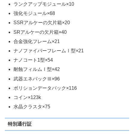
ランクアップモジュール×10
強化モジュール×68
SSRアルケーの欠片箱×20
SRアルケーの欠片箱×40
合金強化フレーム×21
ナノファイバーフレームⅠ型×21
ナノコート1型×54
耐蝕フィルムⅠ型×42
武器エネパックⅢ×96
ボリションデータパック×116
コイン×123k
水晶クラスタ×75
特別通行証