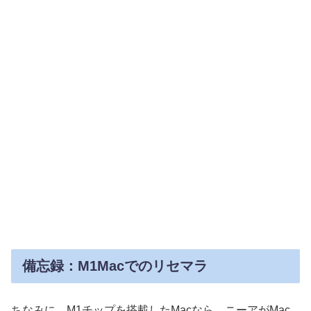
備忘録：M1Macでのリセマラ
ちなみに、M1チップを搭載したMacなら、ニーアがMac