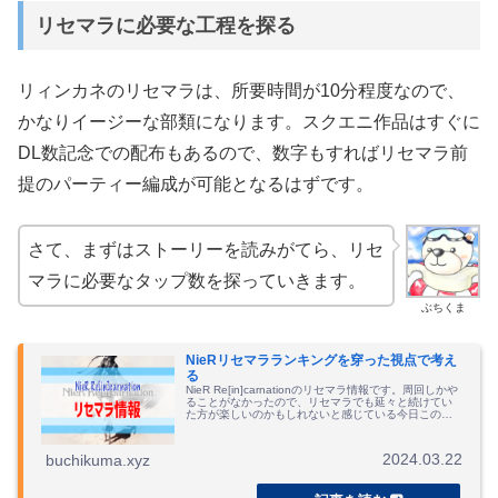
リセマラに必要な工程を探る
リィンカネのリセマラは、所要時間が10分程度なので、
かなりイージーな部類になります。スクエニ作品はすぐに
DL数記念での配布もあるので、数字もすればリセマラ前
提のパーティー編成が可能となるはずです。
さて、まずはストーリーを読みがてら、リセ
マラに必要なタップ数を探っていきます。
ぶちくま
NieRリセマラランキングを穿った視点で考え
る
NieR Re[in]carnationのリセマラ情報です。周回しかや
ることがなかったので、リセマラでも延々と続けてい
た方が楽しいのかもしれないと感じている今日この
頃。
2024.03.22
buchikuma.xyz