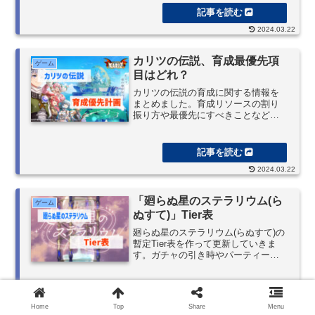
す。
2024.03.22
カリツの伝説、育成最優先項
ゲーム
目はどれ？
カリツの伝説の育成に関する情報を
まとめました。育成リソースの割り
振り方や最優先にすべきことなどを
考察しています。
2024.03.22
「廻らぬ星のステラリウム(ら
ゲーム
ぬすて)」Tier表
廻らぬ星のステラリウム(らぬすて)の
暫定Tier表を作って更新していきま
す。ガチャの引き時やパーティー編
成、育成方針を決める際に役立てて
ください。
Home
Top
Share
Menu
2024.04.26