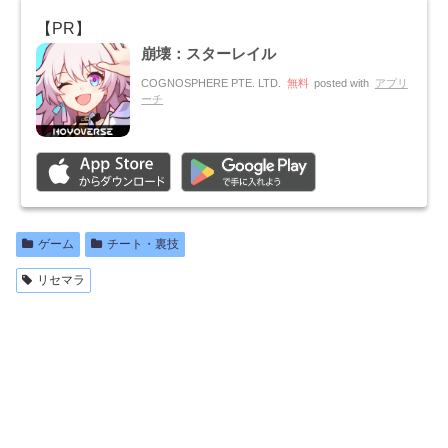
崩壊：スターレイル
COGNOSPHERE PTE. LTD.
無料
posted with
アプリ
ーチ
ゲーム
チート・裏技
リセマラ