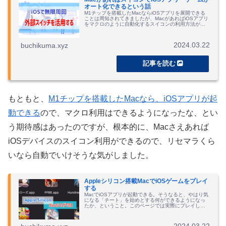
オート化できるという話
M1チップを搭載したMacならiOSアプリを展開できる
ことは周知されてきましたが、MacがあればiOSアプリ
をマクロのように自動化するスイコンの利用方法が拡
がる、という話をしています。ゲーム周回などをiOSで
も楽しみたい方におすすめ。
2024.03.22
buchikuma.xyz
もともと、
M1チップを搭載したMacなら、iOSアプリが起
動できる
ので、マクロ利用はできるようになったな、とい
う期待感はあったのですが、根本的に、Macさえあれば
iOSデバイスのスイコン利用ができるので、リセマラくら
いなら自動でいけそうな気がしました。
Appleシリコン搭載MacでiOSゲームをプレイ
する
MacでiOSアプリが起動できる。そうなると、やはり気
になる「チート」を始めとする何ができるようになっ
たか、ということ。このページでは実際にプレイして
いるゲームアプリで再現できることなどを解説してい
ます。