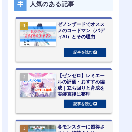
人気のある記事
ゼノンザードでオスス
メのコードマン（バデ
ィAI）とその理由
【ゼンゼロ】レミエー
ルの評価・おすすめ編
成｜立ち回りと育成を
実装直後に整理
各モンスターに習得さ