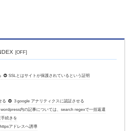
。
NDEX
る
SSLとはサイトが保護されているという証明
させる
３google アナリティクスに認証させる
wordpress内の記事については、search regexで一括返還
更手続きを
ttpsアドレスへ誘導