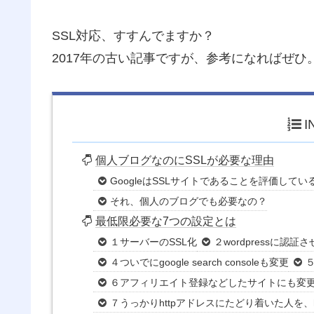
SSL対応、すすんでますか？
2017年の古い記事ですが、参考になればぜひ
I
個人ブログなのにSSLが必要な理由
GoogleはSSLサイトであることを評価してい
それ、個人のブログでも必要なの？
最低限必要な7つの設定とは
１サーバーのSSL化
２wordpressに認証
４ついでにgoogle search consoleも変更
５
６アフィリエイト登録などしたサイトにも変
７うっかりhttpアドレスにたどり着いた人を、h