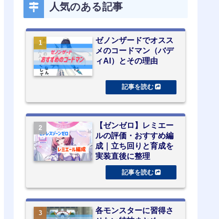
人気のある記事
ゼノンザードでオスス
メのコードマン（バデ
ィAI）とその理由
【ゼンゼロ】レミエー
ルの評価・おすすめ編
成｜立ち回りと育成を
実装直後に整理
各モンスターに習得さ