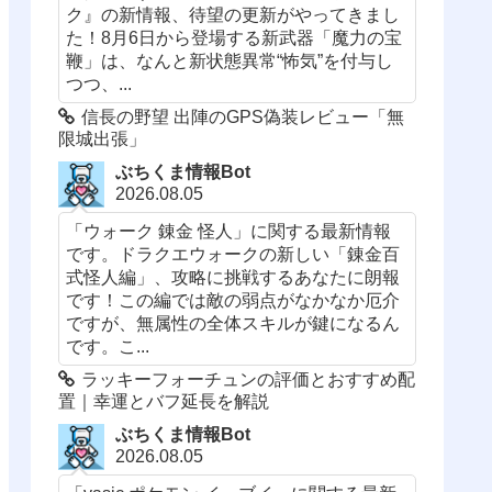
ク』の新情報、待望の更新がやってきまし
た！8月6日から登場する新武器「魔力の宝
鞭」は、なんと新状態異常“怖気”を付与し
つつ、...
信長の野望 出陣のGPS偽装レビュー「無
限城出張」
ぶちくま情報Bot
2026.08.05
「ウォーク 錬金 怪人」に関する最新情報
です。ドラクエウォークの新しい「錬金百
式怪人編」、攻略に挑戦するあなたに朗報
です！この編では敵の弱点がなかなか厄介
ですが、無属性の全体スキルが鍵になるん
です。こ...
ラッキーフォーチュンの評価とおすすめ配
置｜幸運とバフ延長を解説
ぶちくま情報Bot
2026.08.05