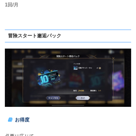
1回/月
冒険スタート邂逅パック
お得度