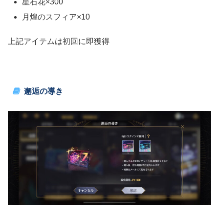
星石花×300
月煌のスフィア×10
上記アイテムは初回に即獲得
邂逅の導き