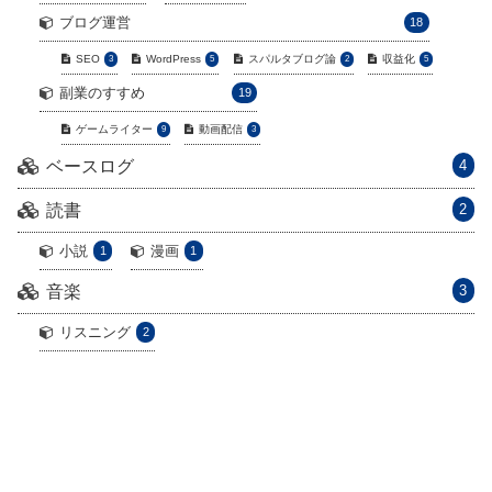
ブログ運営
18
SEO
WordPress
スパルタブログ論
収益化
3
5
2
5
副業のすすめ
19
ゲームライター
動画配信
9
3
ベースログ
4
読書
2
小説
漫画
1
1
音楽
3
リスニング
2