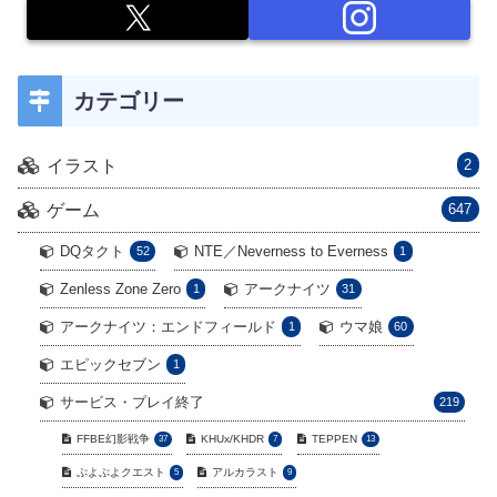
カテゴリー
イラスト
2
ゲーム
647
DQタクト
NTE／Neverness to Everness
52
1
Zenless Zone Zero
アークナイツ
1
31
アークナイツ：エンドフィールド
ウマ娘
1
60
エピックセブン
1
サービス・プレイ終了
219
FFBE幻影戦争
KHUx/KHDR
TEPPEN
37
7
13
ぷよぷよクエスト
アルカラスト
5
9