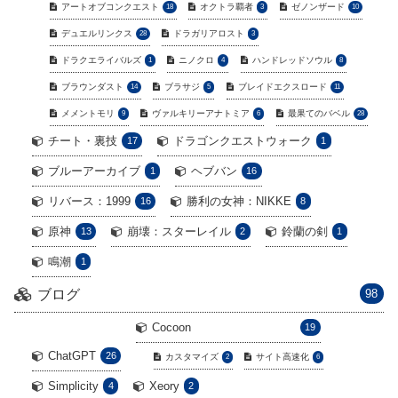
アートオブコンクエスト
オクトラ覇者
ゼノンザード
18
3
10
デュエルリンクス
ドラガリアロスト
28
3
ドラクエライバルズ
ニノクロ
ハンドレッドソウル
1
4
8
ブラウンダスト
ブラサジ
ブレイドエクスロード
14
5
11
メメントモリ
ヴァルキリーアナトミア
最果てのバベル
9
6
28
チート・裏技
ドラゴンクエストウォーク
17
1
ブルーアーカイブ
ヘブバン
1
16
リバース：1999
勝利の女神：NIKKE
16
8
原神
崩壊：スターレイル
鈴蘭の剣
13
2
1
鳴潮
1
ブログ
98
Cocoon
19
ChatGPT
26
カスタマイズ
サイト高速化
2
6
Simplicity
Xeory
4
2