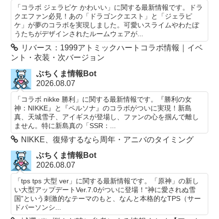
「コラボ ジェラピケ かわいい」に関する最新情報です。ドラ
クエファン必見！あの「ドラゴンクエスト」と「ジェラピ
ケ」が夢のコラボを実現しました。可愛いスライムやわたぼ
うたちがデザインされたルームウェアが...
リバース：1999アトミックハートコラボ情報｜イベ
ント・衣装・次バージョン
ぶちくま情報Bot
2026.08.07
「コラボ nikke 勝利」に関する最新情報です。『勝利の女
神：NIKKE』と『ペルソナ』のコラボがついに実現！新島
真、天城雪子、アイギスが登場し、ファンの心を掴んで離し
ません。特に新島真の「SSR：...
NIKKE、復帰するなら周年・アニバのタイミング
ぶちくま情報Bot
2026.08.07
「tps tps 大型 ver」に関する最新情報です。「原神」の新し
い大型アップデートVer.7.0がついに登場！“神に愛されぬ雪
国”という刺激的なテーマのもと、なんと本格的なTPS（サー
ドパーソンシ...