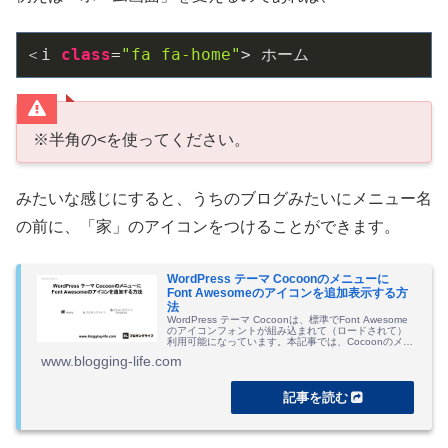
＜i 
class
=
"fa fa-home"
> ホーム
※半角の<を使ってください。
みたいな感じにすると、うちのブログみたいにメニュー名
の前に、「家」のアイコンをつけることができます。
WordPress テーマ Cocoonのメニューに
Font Awesomeのアイコンを追加表示する方
法
WordPress テーマ Cocoonは、標準でFont Awesome
のアイコンフォントが組み込まれて（ロードされて）
利用可能になっています。本記事では、Cocoonのメニ
ュー項目にFont Awesomeのアイコンを加えて表示させ
www.blogging-life.com
る