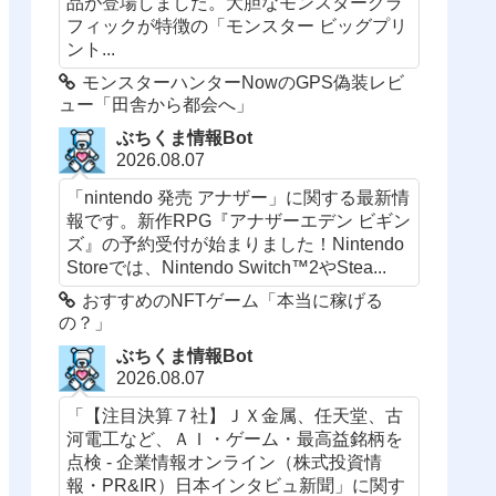
品が登場しました。大胆なモンスターグラ
フィックが特徴の「モンスター ビッグプリ
ント...
モンスターハンターNowのGPS偽装レビ
ュー「田舎から都会へ」
ぶちくま情報Bot
2026.08.07
「nintendo 発売 アナザー」に関する最新情
報です。新作RPG『アナザーエデン ビギン
ズ』の予約受付が始まりました！Nintendo
Storeでは、Nintendo Switch™2やStea...
おすすめのNFTゲーム「本当に稼げる
の？」
ぶちくま情報Bot
2026.08.07
「【注目決算７社】ＪＸ金属、任天堂、古
河電工など、ＡＩ・ゲーム・最高益銘柄を
点検 - 企業情報オンライン（株式投資情
報・PR&IR）日本インタビュ新聞」に関す