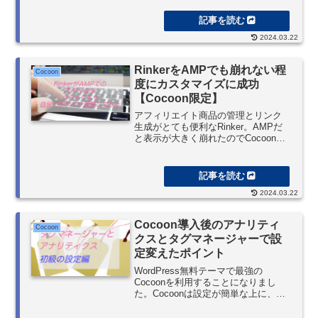
ています。Google Adsenseの自動広
告とマニュアル広告を併用させて、
さらに記事中の好きな場所に、ショ
2024.03.22
ートタグで簡単に広告挿入できるの
も魅力的です。アフィリエイトタグ
も使えて、定型文入力はお手のもの
RinkerをAMPでも崩れない程
Cocoon
です。
度にカスタマイズに成功
【Cocoon限定】
アフィリエイト商品の管理とリンク
生成がとても便利なRinker。AMPだ
と表示が大きく崩れたのでCocoon使
用者限定にはなりますが、シンプル
だけど使い勝手のいいデザインにな
りました。
2024.03.22
Cocoon導入後のアナリティ
Cocoon
クスとタグマネージャーで設
定変えたポイント
WordPress無料テーマで最強の
Cocoonを利用することになりまし
た。Cocoonは設定が簡単な上に、製
作者のわいひらさんが親切なことも
あって、Cocoon利用者のフォーラム