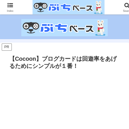
ゲームに課金して得た情報をゲーム記事に仕上げて、収益以上の課金をする無
限機関サイトです。
Index
Sear
PR
【Cocoon】ブログカードは回遊率をあげ
るためにシンプルが１番！