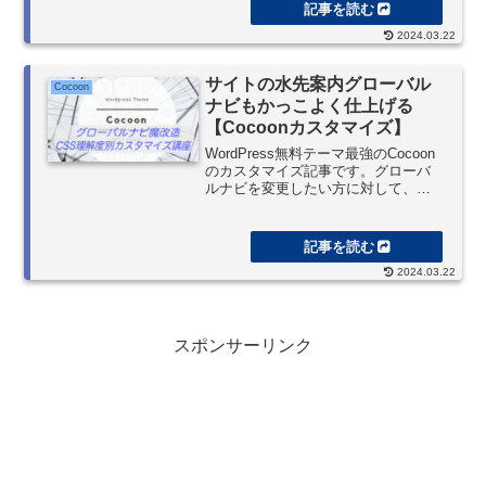
連記事」などもデザイン可能。ボタ
ンやバッジ、ボックスデザインや
2024.03.22
Cocoonおすすめ機能のカルーセルの
CSS編集などを掲載しています。
サイトの水先案内グローバル
Cocoon
ナビもかっこよく仕上げる
【Cocoonカスタマイズ】
WordPress無料テーマ最強のCocoon
のカスタマイズ記事です。グローバ
ルナビを変更したい方に対して、
CSSへの理解度毎に設定のポイント
を解説しています。Style CSS改編不
要のものからアニメーションを駆使
して魔改造する上級編までありま
2024.03.22
す。CSSコードのコピペで使用でき
るし、解説もあるので自分用にデザ
インしてもOKです！
スポンサーリンク