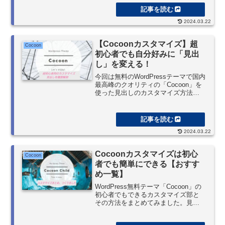
は毎日大にぎわいです。いいね。
2024.03.22
【Cocoonカスタマイズ】超
Cocoon
初心者でも自分好みに「見出
し」を変える！
今回は無料のWordPressテーマで国内
最高峰のクオリティの「Cocoon」を
使った見出しのカスタマイズ方法
を、これでもかってくらいに画像を
使って説明してみました。ほぼ何も
できない状態の初心者の方でも、き
っと自由にカスタマイズできるくら
2024.03.22
いのわかりやすさを目指したつもり
です。まずはその第一段階、Google
Chromeのデベロッパーツールの使い
Cocoonカスタマイズは初心
Cocoon
方も説明しました。
者でも簡単にできる【おすす
め一覧】
WordPress無料テーマ「Cocoon」の
初心者でもできるカスタマイズ部と
その方法をまとめてみました。見出
しも本文だけではなく、「サイドバ
ーウィジェット」「コメント」「関