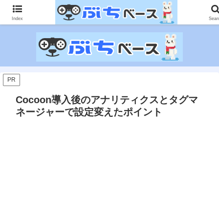
ゲームに課金して得た情報をゲーム記事に仕上げて、収益以上の課金をする無
限機関サイトです。
Index
Sear
PR
Cocoon導入後のアナリティクスとタグマ
ネージャーで設定変えたポイント