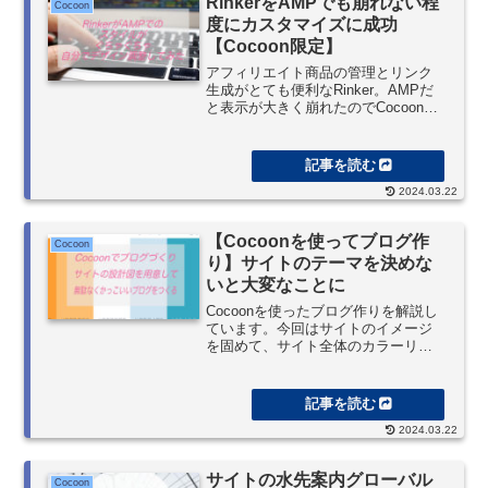
RinkerをAMPでも崩れない程
Cocoon
です。
度にカスタマイズに成功
【Cocoon限定】
アフィリエイト商品の管理とリンク
生成がとても便利なRinker。AMPだ
と表示が大きく崩れたのでCocoon使
用者限定にはなりますが、シンプル
だけど使い勝手のいいデザインにな
りました。
2024.03.22
【Cocoonを使ってブログ作
Cocoon
り】サイトのテーマを決めな
いと大変なことに
Cocoonを使ったブログ作りを解説し
ています。今回はサイトのイメージ
を固めて、サイト全体のカラーリン
グについて解説しています。また、
設計図を作ることで、ブレなく、統
一感のあるサイトを作成することが
できます。マテリアルデザインとフ
2024.03.22
ラットデザインの特徴、メリット/デ
メリットについても。
サイトの水先案内グローバル
Cocoon