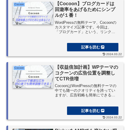
【Cocoon】ブログカードは
Cocoon
回遊率をあげるためにシンプ
ルが１番！
WordPressの無料テーマ、Cocoonの
カスタマイズ記事です。今回は、
「ブログカード」という、リンクを
貼るだけで記事のアイキャッチとタ
イトル、本文説明（snippet)を抜き出
す便利な機能になります。目的は何
より回遊率をあげること。ユーザー
2024.03.22
を求めている情報まで届けること。
【収益倍加計画】WPテーマの
Cocoon
コクーンの広告位置を調整し
てCTR倍増
CocoonはWordPressの無料テーマの
中でも随一のクオリティを誇ってい
ますが、広告戦略も簡単にできるの
で初心者におすすめのテーマとなっ
ています。Google Adsenseの自動広
告とマニュアル広告を併用させて、
さらに記事中の好きな場所に、ショ
2024.03.22
ートタグで簡単に広告挿入できるの
も魅力的です。アフィリエイトタグ
も使えて、定型文入力はお手のもの