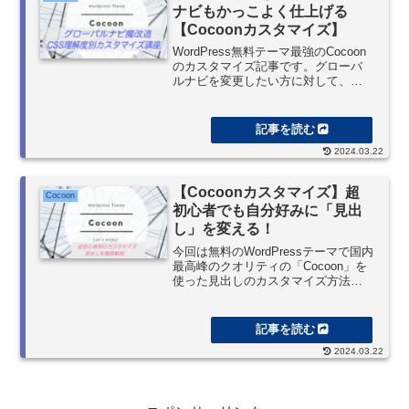
ナビもかっこよく仕上げる
【Cocoonカスタマイズ】
WordPress無料テーマ最強のCocoon
のカスタマイズ記事です。グローバ
ルナビを変更したい方に対して、
CSSへの理解度毎に設定のポイント
を解説しています。Style CSS改編不
要のものからアニメーションを駆使
して魔改造する上級編までありま
2024.03.22
す。CSSコードのコピペで使用でき
るし、解説もあるので自分用にデザ
インしてもOKです！
【Cocoonカスタマイズ】超
Cocoon
初心者でも自分好みに「見出
し」を変える！
今回は無料のWordPressテーマで国内
最高峰のクオリティの「Cocoon」を
使った見出しのカスタマイズ方法
を、これでもかってくらいに画像を
使って説明してみました。ほぼ何も
できない状態の初心者の方でも、き
っと自由にカスタマイズできるくら
2024.03.22
いのわかりやすさを目指したつもり
です。まずはその第一段階、Google
Chromeのデベロッパーツールの使い
方も説明しました。