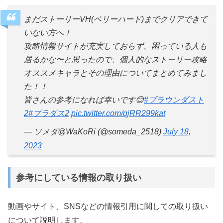
まだストーリーVH(ベリーハード)までクリアできて
いない方へ！
攻略情報サイトが充実しておらず、困っている人も
居るかな〜と思ったので、個人的なストーリー攻略
オススメキャラとその理由についてまとめてみまし
た！！
皆さんの参考になれば幸いです😊
#ブラウンダスト
2
#ブラダス2
pic.twitter.com/qjRR299kat
— ソメダ@WaKoRi (@someda_2518)
July 18,
2023
参考にしている情報の取り扱い
動画やサイト、SNSなどの情報引用に関しての取り扱い
について説明します。