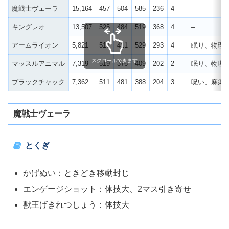
魔戦士ヴェーラ
15,164
457
504
585
236
4
–
キングレオ
13,507
525
484
519
368
4
–
アームライオン
5,821
511
411
529
293
4
眠り、物理
スクロールできます
マッスルアニマル
7,319
519
376
409
202
2
眠り、物理
ブラックチャック
7,362
511
481
388
204
3
呪い、麻痺
魔戦士ヴェーラ
とくぎ
かげぬい：ときどき移動封じ
エンゲージショット：体技大、2マス引き寄せ
獣王げきれつしょう：体技大