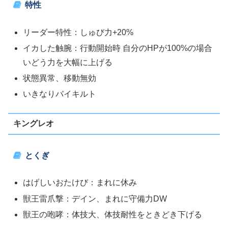
特性
リーダー特性：しゅび力+20%
イカした触腕：行動開始時 自分のHPが100%の場合
いどう力を大幅に上げる
状態異常、移動無効
いきなりバイキルト
キングレオ
とくぎ
はげしいおたけび：まれに休み
獣王雷爪撃：デイン、まれに守備力DW
獣王の咆哮：体技大、体技耐性をときどき下げる