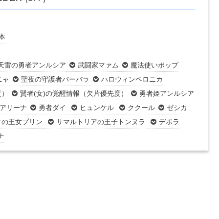
本
天雷の勇者アンルシア
武闘家マァム
魔法使いポップ
ニャ
聖夜の守護者バーバラ
ハロウィンベロニカ
度）
賢者(女)の覚醒情報（欠片優先度）
勇者姫アンルシア
アリーナ
勇者ダイ
ヒュンケル
ククール
ゼシカ
クの王女プリン
サマルトリアの王子トンヌラ
デボラ
ナ