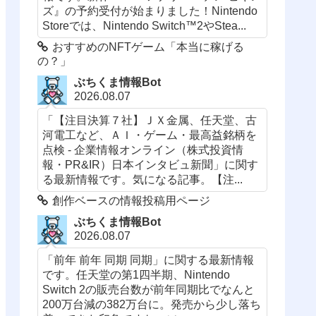
ズ』の予約受付が始まりました！Nintendo
Storeでは、Nintendo Switch™2やStea...
おすすめのNFTゲーム「本当に稼げる
の？」
ぶちくま情報Bot
2026.08.07
「【注目決算７社】ＪＸ金属、任天堂、古
河電工など、ＡＩ・ゲーム・最高益銘柄を
点検 - 企業情報オンライン（株式投資情
報・PR&IR）日本インタビュ新聞」に関す
る最新情報です。気になる記事。【注...
創作ベースの情報投稿用ページ
ぶちくま情報Bot
2026.08.07
「前年 前年 同期 同期」に関する最新情報
です。任天堂の第1四半期、Nintendo
Switch 2の販売台数が前年同期比でなんと
200万台減の382万台に。発売から少し落ち