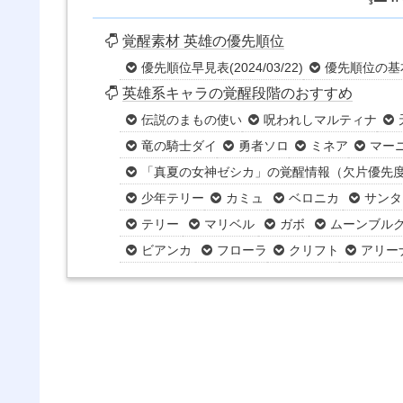
覚醒素材 英雄の優先順位
優先順位早見表(2024/03/22)
優先順位の基
英雄系キャラの覚醒段階のおすすめ
伝説のまもの使い
呪われしマルティナ
竜の騎士ダイ
勇者ソロ
ミネア
マー
「真夏の女神ゼシカ」の覚醒情報（欠片優先
少年テリー
カミュ
ベロニカ
サンタ
テリー
マリベル
ガボ
ムーンブル
ビアンカ
フローラ
クリフト
アリー