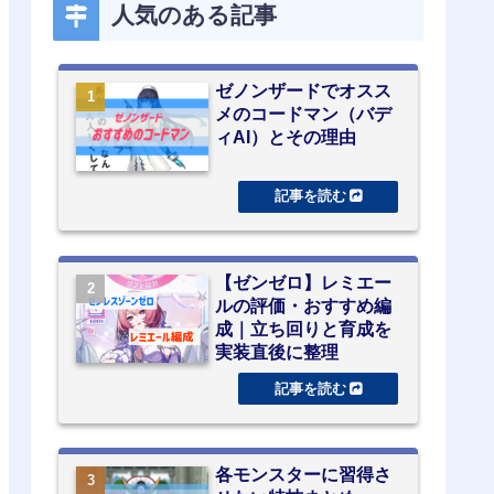
人気のある記事
ゼノンザードでオスス
メのコードマン（バデ
ィAI）とその理由
【ゼンゼロ】レミエー
ルの評価・おすすめ編
成｜立ち回りと育成を
実装直後に整理
各モンスターに習得さ