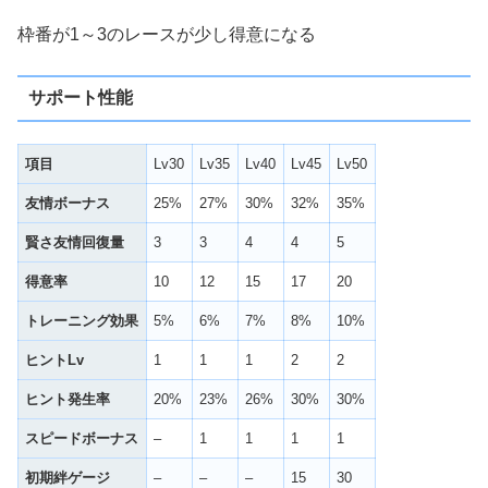
枠番が1～3のレースが少し得意になる
サポート性能
項目
Lv30
Lv35
Lv40
Lv45
Lv50
友情ボーナス
25%
27%
30%
32%
35%
賢さ友情回復量
3
3
4
4
5
得意率
10
12
15
17
20
トレーニング効果
5%
6%
7%
8%
10%
ヒントLv
1
1
1
2
2
ヒント発生率
20%
23%
26%
30%
30%
スピードボーナス
–
1
1
1
1
初期絆ゲージ
–
–
–
15
30