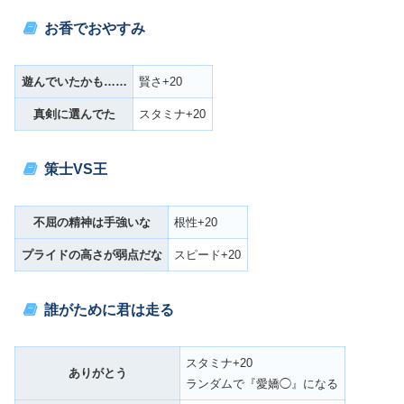
お香でおやすみ
遊んでいたかも……
賢さ+20
真剣に選んでた
スタミナ+20
策士VS王
不屈の精神は手強いな
根性+20
プライドの高さが弱点だな
スピード+20
誰がために君は走る
スタミナ+20
ありがとう
ランダムで『愛嬌◯』になる