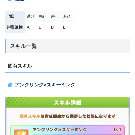
項目
逃げ
先行
差し
追込
脚質適性
A
B
D
E
スキル一覧
固有スキル
アングリング×スキーミング