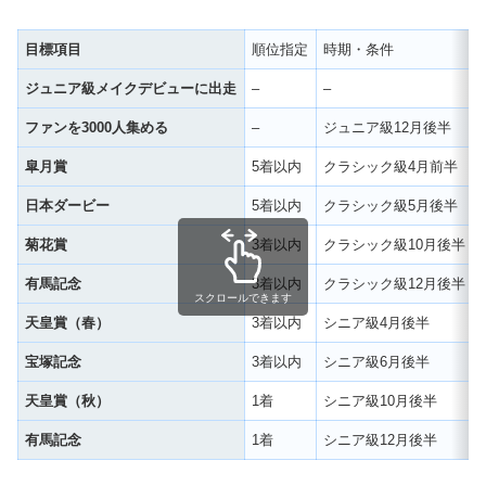
目標項目
順位指定
時期・条件
ジュニア級メイクデビューに出走
–
–
ファンを3000人集める
–
ジュニア級12月後半
皐月賞
5着以内
クラシック級4月前半
日本ダービー
5着以内
クラシック級5月後半
菊花賞
3着以内
クラシック級10月後半
有馬記念
3着以内
クラシック級12月後半
スクロールできます
天皇賞（春）
3着以内
シニア級4月後半
宝塚記念
3着以内
シニア級6月後半
天皇賞（秋）
1着
シニア級10月後半
有馬記念
1着
シニア級12月後半