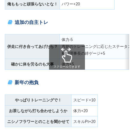
俺ももっと頑張らないとな！
パワー+20
追加の自主トレ
体力-5
併走に付き合ってあげたら？
直前のトレーニングに応じたステータス+
秋川理事長の絆ゲージ+5
確かに体を労るのも大事
体力+5
スクロールできます
新年の抱負
やっぱりトレーニングで！
スピード+10
お茶しながら打ち合わせしようか
体力+20
ニシノフラワーとのことを聞かせて
スキルPt+20