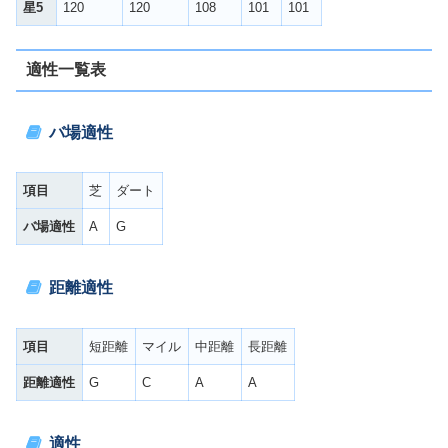
星5
120
120
108
101
101
適性一覧表
バ場適性
項目
芝
ダート
バ場適性
A
G
距離適性
項目
短距離
マイル
中距離
長距離
距離適性
G
C
A
A
適性