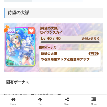
待望の大謀
固有ボーナス
やるき効果アップと得意率アップ
Home
Top
Share
Menu