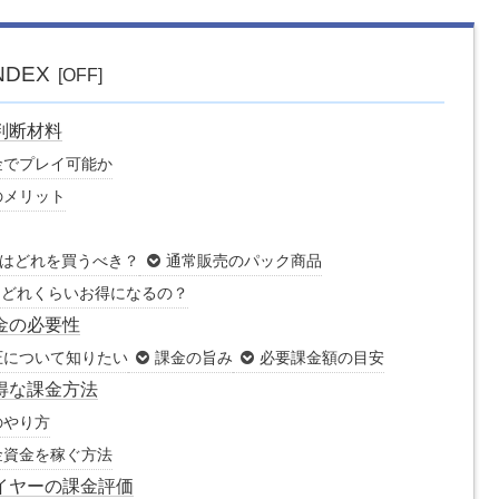
NDEX
判断材料
金でプレイ可能か
のメリット
はどれを買うべき？
通常販売のパック商品
はどれくらいお得になるの？
金の必要性
圧について知りたい
課金の旨み
必要課金額の目安
得な課金方法
のやり方
金資金を稼ぐ方法
イヤーの課金評価