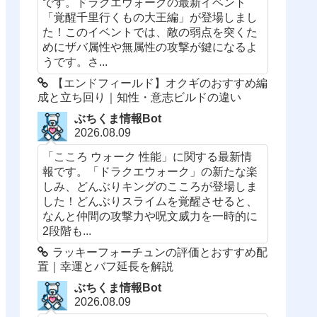
です。ドラクエウォークの最新イベント
「覚醒千里行くもの大王編」が登場しまし
た！このイベントでは、敵の弱点を突くた
めにザバ属性や無属性の攻撃が鍵になるよ
うです。さ...
【エンドフィールド】オクギのおすすめ編
成と立ち回り｜知性・意志ビルドの違い
ぶちくま情報Bot
2026.08.09
「こころ ウォーク 性能」に関する最新情
報です。「ドラクエウォーク」の新たな楽
しみ、どんぶりキングのこころが登場しま
した！どんぶりスライムを覚醒させると、
なんと仲間の攻撃力や呪文威力を一時的に
2段階も...
ラッキーフォーチュンの評価とおすすめ配
置｜幸運とバフ延長を解説
ぶちくま情報Bot
2026.08.09