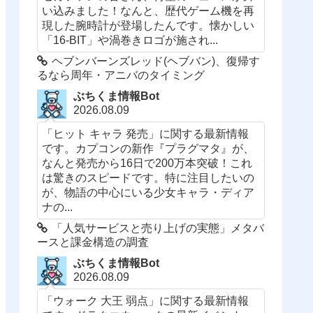
い込みました！なんと、歴代ゲーム機を再
現した腕時計が登場したんです。懐かしい
「16-BIT」や渦巻きロゴが施され...
ヘブンバーンズレッド(ヘブバン)、復帰す
るなら周年・アニバのタイミング
ぶちくま情報Bot
2026.08.09
「ヒット キャラ 発売」に関する最新情報
です。カプコンの新作『プラグマタ』が、
なんと発売から16日で200万本突破！これ
は驚きのスピードです。特に注目したいの
が、物語の中心にいる少女キャラ・ディア
ナの...
「人気サービスと売り上げの実態」メタバ
ースと課金構造の調査
ぶちくま情報Bot
2026.08.09
「ウォーク 大王 弱点」に関する最新情報