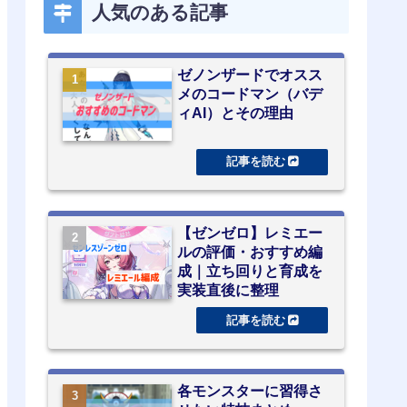
人気のある記事
ゼノンザードでオスス
メのコードマン（バデ
ィAI）とその理由
【ゼンゼロ】レミエー
ルの評価・おすすめ編
成｜立ち回りと育成を
実装直後に整理
各モンスターに習得さ