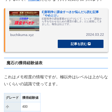
幻影戦争に課金すべきか悩んだら読む記事
「やめとけ」
幻影戦争の課金要素がえげつなくて、いっそ「課金か
ら手を引かせるための運営の優しさ」だと錯覚してき
ました。報告は以上です。
2024.03.22
buchikuma.xyz
魔石の獲得経験値表
これはメモ程度の情報ですが。極以外はレベルは上がらな
いくらいの認識で使ってます。
グレード
獲得経験値
小
400