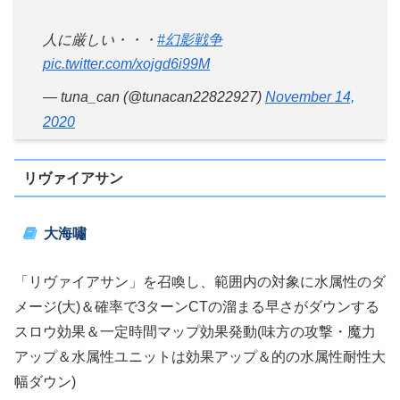
人に厳しい・・・
#幻影戦争
pic.twitter.com/xojgd6i99M
— tuna_can (@tunacan22822927)
November 14,
2020
リヴァイアサン
大海嘯
「リヴァイアサン」を召喚し、範囲内の対象に水属性のダ
メージ(大)＆確率で3ターンCTの溜まる早さがダウンする
スロウ効果＆一定時間マップ効果発動(味方の攻撃・魔力
アップ＆水属性ユニットは効果アップ＆的の水属性耐性大
幅ダウン)