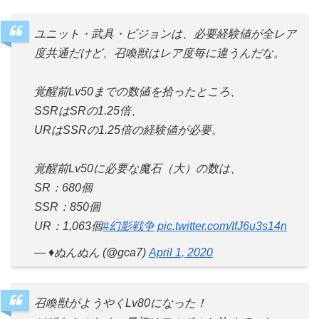
ユニット・武具・ビジョンは、必要経験値が全レア
度共通だけど、召喚獣はレア度毎に違うんだな。
覚醒前Lv50までの数値を拾ったところ、
SSRはSRの1.25倍、
URはSSRの1.25倍の経験値が必要。
覚醒前Lv50に必要な魔石（大）の数は、
SR：680個
SSR：850個
UR：1,063個
#幻影戦争
pic.twitter.com/IfJ6u3s14n
— ♦️ぬんぬん (@gca7)
April 1, 2020
召喚獣がようやくLv80になった！