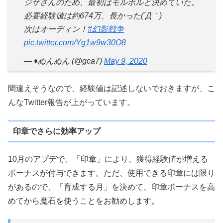
ジザさんのため、最初はモルボルと決めていた。
必要経験値は約674万、長かった(´Д｀)
次はオーディン！
#幻影戦争
pic.twitter.com/Yg1w9w30O8
— ♦️ぬんぬん (@gca7)
May 9, 2020
間違えそうなので、経験値は記述しないでおきますが、こ
んなTwitter報告が上がっています。
印章でさらに効率アップ
10月のアプデで、「印章」により、獲得経験値が増える
ボーナスが付与できます。ただ、使用できる印章には限り
があるので、「育成する月」を決めて、印章ボーナスを高
めてから魔石を使うことをお勧めします。