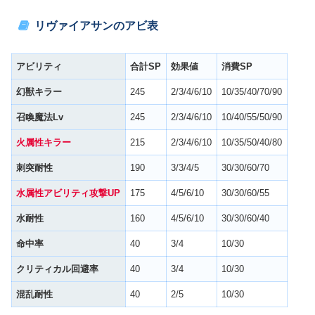
リヴァイアサンのアビ表
アビリティ
合計SP
効果値
消費SP
幻獣キラー
245
2/3/4/6/10
10/35/40/70/90
召喚魔法Lv
245
2/3/4/6/10
10/40/55/50/90
火属性キラー
215
2/3/4/6/10
10/35/50/40/80
刺突耐性
190
3/3/4/5
30/30/60/70
水属性アビリティ攻撃UP
175
4/5/6/10
30/30/60/55
水耐性
160
4/5/6/10
30/30/60/40
命中率
40
3/4
10/30
クリティカル回避率
40
3/4
10/30
混乱耐性
40
2/5
10/30