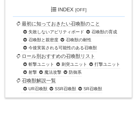
INDEX
最初に知っておきたい召喚獣のこと
失敗しないアビリティボード
召喚獣の育成
召喚獣と親密度
召喚獣の耐性
今後実装される可能性のある召喚獣
ロール別おすすめの召喚獣リスト
斬撃ユニット
刺突ユニット
打撃ユニット
射撃
魔法攻撃
防御系
召喚獣解説一覧
UR召喚獣
SSR召喚獣
SR召喚獣