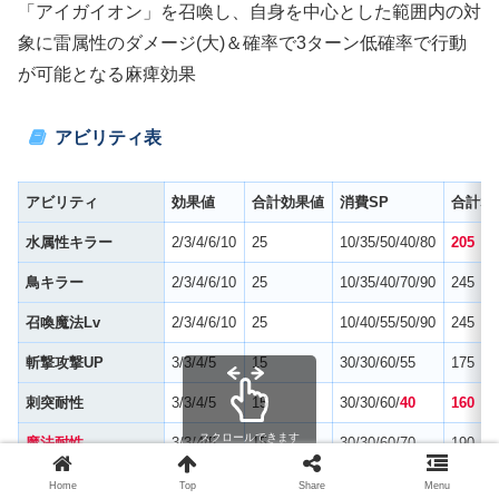
「アイガイオン」を召喚し、自身を中心とした範囲内の対
象に雷属性のダメージ(大)＆確率で3ターン低確率で行動
が可能となる麻痺効果
アビリティ表
アビリティ
効果値
合計効果値
消費
SP
合計
S
水属性キラー
2/3/4/6/10
25
10/35/50/40/80
205
鳥キラー
2/3/4/6/10
25
10/35/40/70/90
245
召喚魔法
Lv
2/3/4/6/10
25
10/40/55/50/90
245
斬撃攻撃
UP
3/3/4/5
15
30/30/60/55
175
刺突耐性
3/3/4/5
15
30/30/60/
40
160
スクロールできます
魔法耐性
3/3/4/5
15
30/30/60/70
190
魔力
UP
2/5
7
10/30
40
Home
Top
Share
Menu