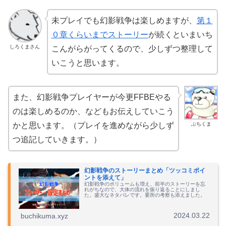
未プレイでも幻影戦争は楽しめますが、
第１
０章くらいまでストーリー
が続くといまいち
しろくまさん
こんがらがってくるので、少しずつ整理して
いこうと思います。
また、幻影戦争プレイヤーが今更FFBEやる
のは楽しめるのか、などもお伝えしていこう
ぶちくま
かと思います。（プレイを進めながら少しず
つ追記していきます。）
幻影戦争のストーリーまとめ「ツッコミポイ
ントを添えて」
幻影戦争のボリュームも増え、前半のストーリーを忘
れがちなので、大体の流れを振り返ることにしまし
た。盛大なネタバレです。要所の考察も添えました。
2024.03.22
buchikuma.xyz