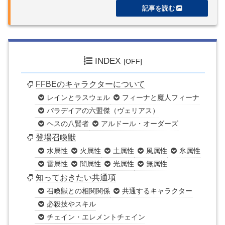
INDEX
FFBEのキャラクターについて
レインとラスウェル
フィーナと魔人フィーナ
パラデイアの六盟傑（ヴェリアス）
ヘスの八賢者
アルドール・オーダーズ
登場召喚獣
水属性
火属性
土属性
風属性
氷属性
雷属性
闇属性
光属性
無属性
知っておきたい共通項
召喚獣との相関関係
共通するキャラクター
必殺技やスキル
チェイン・エレメントチェイン