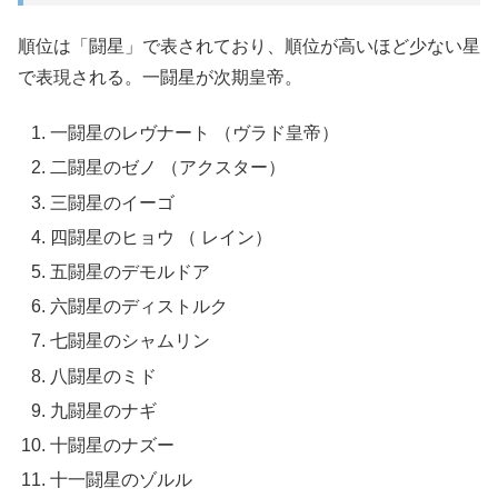
順位は「闘星」で表されており、順位が高いほど少ない星
で表現される。一闘星が次期皇帝。
一闘星のレヴナート （ヴラド皇帝）
二闘星のゼノ （アクスター）
三闘星のイーゴ
四闘星のヒョウ （ レイン）
五闘星のデモルドア
六闘星のディストルク
七闘星のシャムリン
八闘星のミド
九闘星のナギ
十闘星のナズー
十一闘星のゾルル