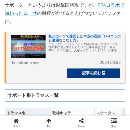
サポーターというよりは射撃陣特攻ですが。
FF4コラボで
加わったローザ
の射程が伸びるとえげつないデバッファー
に。
私がカインで爆死した本当の理由「FF4コラボ
と最適なこなし方」
こなしかた。カインによる大幅な財布へのダメージを
世の中に還元するためだけに記事を書きます。多分、
FF4コラボの後に、人権キャラ（コスト100）が来ると
思うんだが内緒。
2024.03.22
buchikuma.xyz
サポート系トラマス一覧
トラマス名
取得キャラ
ステータス
オオカミバンド
リレルリラ(ハロウィン)
HP+206、回避+8
Home
Top
Share
Menu