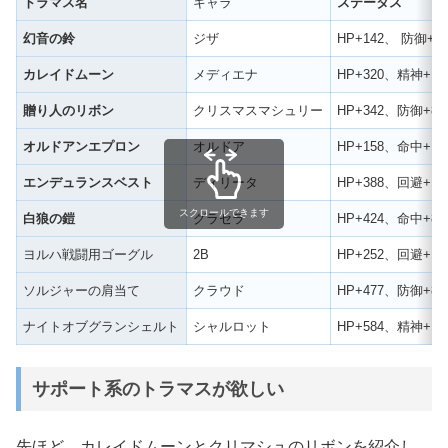
トラマス名
キャラ
ステータス
幻音の鈴
ジザ
HP+142、 防御+
カレイドムーン
メディエナ
HP+320、精神+1
贈り人のリボン
クリスマスマシュリー
HP+342、防御+
オルドアンエプロン
オルドア
HP+158、命中+
エンデュランスベスト
ディリータ
HP+388、回避+1
スクロールできます
白狼の鎧
グラセラ
HP+424、命中+8
ヨルハ戦闘用ゴーグル
2B
HP+252、回避+1
ソルジャーの肩当て
クラウド
HP+477、防御+
ナイトオブグランシェルト
シャルロット
HP+584、精神+12
サポート系のトラマスが欲しい
先ほど、カレイドムーンとクリマシュのリボンを紹介し