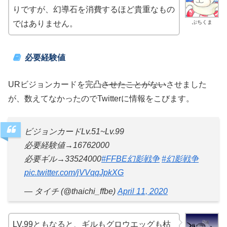
りですが、幻導石を消費するほど貴重なもの
ぶちくま
ではありません。
必要経験値
URビジョンカードを完凸
させたことがない
させました
が、数えてなかったのでTwitterに情報をこびます。
ビジョンカードLv.51~Lv.99
必要経験値→16762000
必要ギル→33524000
#FFBE幻影戦争
#幻影戦争
pic.twitter.com/jVVqqJpkXG
— タイチ (@thaichi_ffbe)
April 11, 2020
LV.99ともなると、ギルもグロウエッグも枯