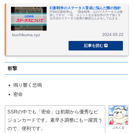
幻影戦争のステータス育成に悩んだ際の指針
FFBE幻影戦争は、「課金戦争」なのでステータスは後
回しですが、一応、ユニットをお金以外の力で強くす
る方法やステータス効果の解説なんかをしておきま
す。
2024.03.22
buchikuma.xyz
斬撃
鳴り響く悲鳴
密命
SSRの中でも「密命」は初期から優秀なビ
ジョンカードです。素早さ調整にも一躍買う
ぶちくま
ので、便利です。