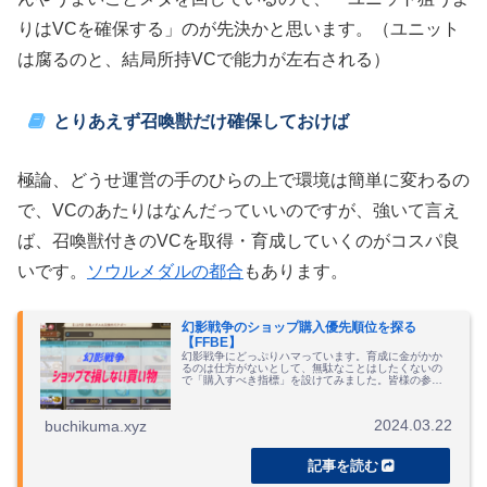
りはVCを確保する」のが先決かと思います。（ユニット
は腐るのと、結局所持VCで能力が左右される）
とりあえず召喚獣だけ確保しておけば
極論、どうせ運営の手のひらの上で環境は簡単に変わるの
で、VCのあたりはなんだっていいのですが、強いて言え
ば、召喚獣付きのVCを取得・育成していくのがコスパ良
いです。
ソウルメダルの都合
もあります。
幻影戦争のショップ購入優先順位を探る
【FFBE】
幻影戦争にどっぷりハマっています。育成に金がかか
るのは仕方がないとして、無駄なことはしたくないの
で「購入すべき指標」を設けてみました。皆様の参考
になれば幸いです。
2024.03.22
buchikuma.xyz