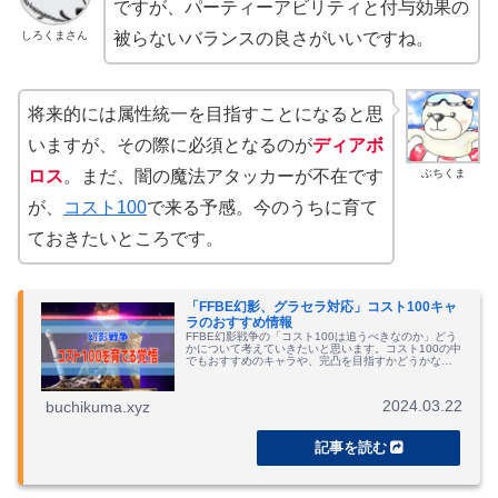
ですが、パーティーアビリティと付与効果の
しろくまさん
被らないバランスの良さがいいですね。
将来的には属性統一を目指すことになると思
いますが、その際に必須となるのが
ディアボ
ぶちくま
ロス
。まだ、闇の魔法アタッカーが不在です
が、
コスト100
で来る予感。今のうちに育て
ておきたいところです。
「FFBE幻影、グラセラ対応」コスト100キャ
ラのおすすめ情報
FFBE幻影戦争の「コスト100は追うべきなのか」どう
かについて考えていきたいと思います。コスト100の中
でもおすすめのキャラや、完凸を目指すかどうかなど
の情報をまとめていきます。
2024.03.22
buchikuma.xyz