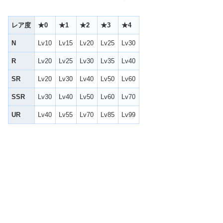
レア度
★0
★1
★2
★3
★4
N
Lv10
Lv15
Lv20
Lv25
Lv30
R
Lv20
Lv25
Lv30
Lv35
Lv40
SR
Lv20
Lv30
Lv40
Lv50
Lv60
SSR
Lv30
Lv40
Lv50
Lv60
Lv70
UR
Lv40
Lv55
Lv70
Lv85
Lv99