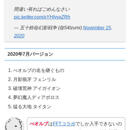
間違い有ればごめんなさい
pic.twitter.com/xYHIyvxZRh
— 五十鈴@幻影戦争 (@54Izumi)
November 15,
2020
2020年7月バージョン
べオルブの名を継ぐもの
月影狼牙 フェンリル
破壊荒神 アイガイオン
夢幻魔人ディアボロス
猛る大地 タイタン
べオルブ
は
FFTコラボ
でしか入手できないの