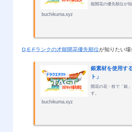
能開花の優先順位が知
する情報をざっく...
buchikuma.xyz
D,E,Fランクの才能開花優先順位
が知りたい場
銀素材を使用する
ト」
開花の花・枝で「銀」
す。
buchikuma.xyz