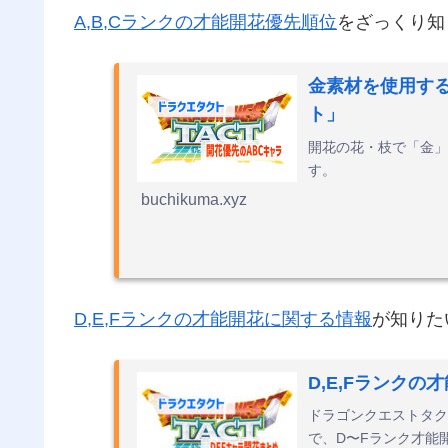
A,B,Cランクの才能開花優先順位
をざっくり知
金素材を使用する
ト」
開花の花・枝で「金」
す。
buchikuma.xyz
D,E,Fランクの才能開花に関する情報
が知りた
D,E,Fランク
ドラゴンクエストタク
で、D〜Fランク才能