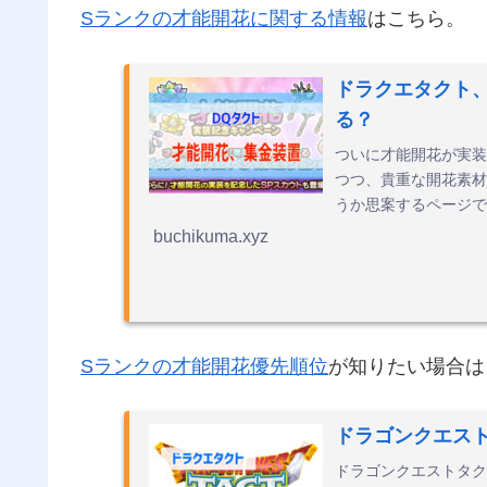
Sランクの才能開花に関する情報
はこちら。
ドラクエタクト
る？
ついに才能開花が実装
つつ、貴重な開花素材
うか思案するページで
buchikuma.xyz
Sランクの才能開花優先順位
が知りたい場合は
ドラゴンクエス
ドラゴンクエストタク