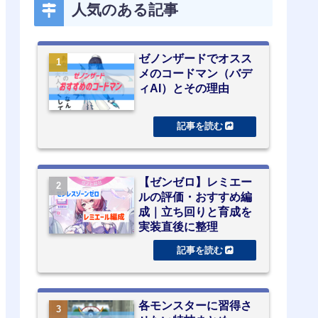
人気のある記事
ゼノンザードでオスス
メのコードマン（バデ
ィAI）とその理由
【ゼンゼロ】レミエー
ルの評価・おすすめ編
成｜立ち回りと育成を
実装直後に整理
各モンスターに習得さ