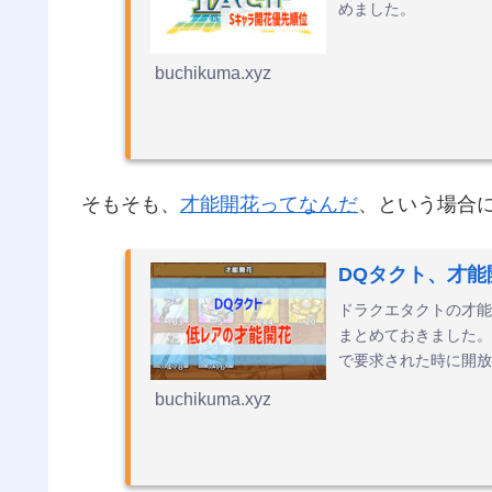
めました。
buchikuma.xyz
そもそも、
才能開花ってなんだ
、という場合
DQタクト、才
ドラクエタクトの才能
まとめておきました。
で要求された時に開放
buchikuma.xyz