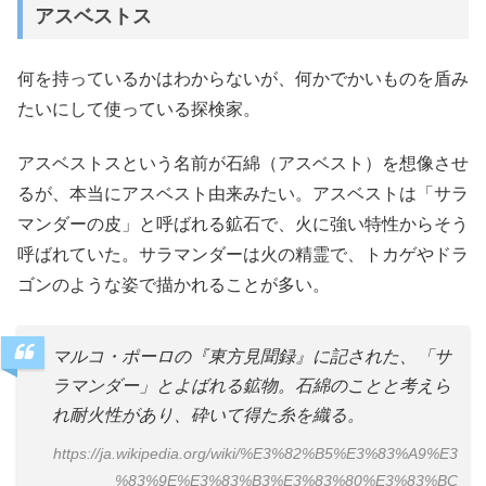
アスベストス
何を持っているかはわからないが、何かでかいものを盾み
たいにして使っている探検家。
アスベストスという名前が石綿（アスベスト）を想像させ
るが、本当にアスベスト由来みたい。アスベストは「サラ
マンダーの皮」と呼ばれる鉱石で、火に強い特性からそう
呼ばれていた。サラマンダーは火の精霊で、トカゲやドラ
ゴンのような姿で描かれることが多い。
マルコ・ポーロの『東方見聞録』に記された、「サ
ラマンダー」とよばれる鉱物。石綿のことと考えら
れ耐火性があり、砕いて得た糸を織る。
https://ja.wikipedia.org/wiki/%E3%82%B5%E3%83%A9%E3
%83%9E%E3%83%B3%E3%83%80%E3%83%BC