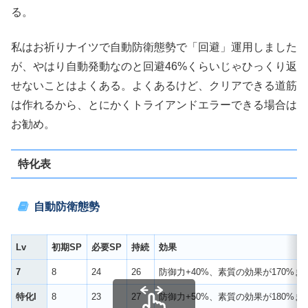
る。
私はお祈りナイツで自動防衛態勢で「回避」運用しました
が、やはり自動発動なのと回避46%くらいじゃひっくり返
せないことはよくある。よくあるけど、クリアできる道筋
は作れるから、とにかくトライアンドエラーできる場合は
お勧め。
特化表
自動防衛態勢
Lv
初期SP
必要SP
持続
効果
7
8
24
26
防御力+40%、素質の効果が170%ま
特化I
8
23
27
防御力+50%、素質の効果が180%ま