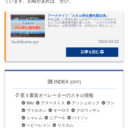
ています。お暇があれば、ぜひ。
アークナイツ「スキル特化優先順位表」
特化は厳しい育成を強いられるアークナイツのなかで
もとりわけ素材要求量が多いため、「どのスキルを特
化するか」は死活問題です。自分なりに考えたことを
まとめました。
2024.03.22
buchikuma.xyz
INDEX
星５重装オペレーターのスキル情報
Blitz
アスベストス
アッシュロック
ウン
ヴァルカン
オーロラ
クロワッサン
シャレム
ニアール
バイソン
ヘビーレイン
リスカム