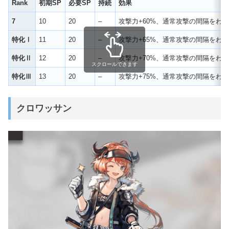
Rank
初期SP
必要SP
持続
効果
7
10
20
–
攻撃力+60%、通常攻撃の間隔をわ
特化Ⅰ
11
20
–
攻撃力+65%、通常攻撃の間隔をわ
特化Ⅱ
12
20
–
攻撃力+70%、通常攻撃の間隔をわ
スクロールできます
特化Ⅲ
13
20
–
攻撃力+75%、通常攻撃の間隔をわ
クロワッサン