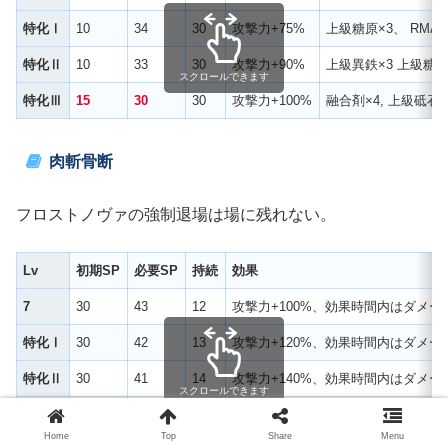
特化Ⅰ
10
34
30
攻撃力+75%
上級糖原×3、 RMA-1
特化Ⅱ
10
33
30
攻撃力+90%
上級異鉄×3 上級糖原
スクロールできます
特化Ⅲ
15
30
30
攻撃力+100%
融合剤×4, 上級砥石×
肉斬骨断
フロストノヴァの強制退場は場に残れない。
Lv
初期SP
必要SP
持続
効果
7
30
43
12
攻撃力+100%、効果時間内はダメー
特化Ⅰ
30
42
13
攻撃力+120%、効果時間内はダメー
特化Ⅱ
30
41
14
攻撃力+140%、効果時間内はダメー
スクロールできます
特化Ⅲ
35
40
15
攻撃力+160%、効果時間内はダメー
Home
Top
Share
Menu