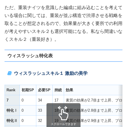
ただ、重装ナイツを意識した編成に組み込むことを考えて
いる場合に関しては、重装が並ぶ構造で渋滞させる戦略を
取ることが想定されるので、効果量が大きく要所での利用
が考えやすいスキル２も選択可能になる。私なら間違いな
くスキル２（重装好き）。
ウィスラッシュ特化表
ウィスラッシュスキル１ 激励の美学
Rank
初期SP
必要SP
持続
効果
7
0
34
17
素質の効果が2.7倍まで上昇、ブロ
特化Ⅰ
0
33
18
素質の効果が2.8倍まで上昇、ブロ
特化Ⅱ
0
32
19
素質の効果が2.9倍まで上昇、ブロ
スクロールできます