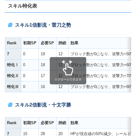
スキル特化表
スキル1
信影流・雷刀之勢
Rank
初期SP
必要SP
持続
効果
7
0
19
12
ブロック数が0になり、攻撃力+50
特化Ⅰ
0
18
12
ブロック数が0になり、攻撃力+60
特化Ⅱ
0
17
12
ブロック数が0になり、攻撃力+70
スクロールできます
特化Ⅲ
0
16
12
ブロック数が0になり、攻撃力+80
スキル2
信影流・十文字勝
Rank
初期SP
必要SP
持続
効果
7
15
28
20
HPが現在値の50%減少、シールドを