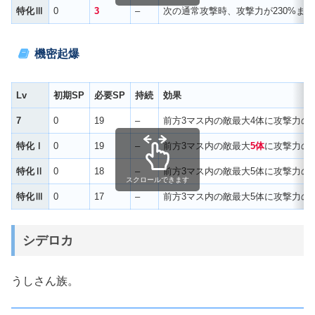
特化Ⅲ
0
3
–
次の通常攻撃時、攻撃力が230%ま
機密起爆
Lv
初期SP
必要SP
持続
効果
7
0
19
–
前方3マス内の敵最大4体に攻撃力の
特化Ⅰ
0
19
–
前方3マス内の敵最大
5体
に攻撃力の
特化Ⅱ
0
18
–
前方3マス内の敵最大5体に攻撃力の
スクロールできます
特化Ⅲ
0
17
–
前方3マス内の敵最大5体に攻撃力の
シデロカ
うしさん族。