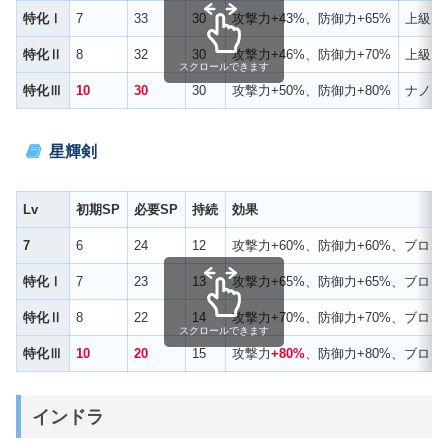
特化Ⅰ
7
33
30
攻撃力+43%、防御力+65%
上級エ
特化Ⅱ
8
32
30
攻撃力+46%、防御力+70%
上級ア
スクロールできます
特化Ⅲ
10
30
30
攻撃力+50%、防御力+80%
ナノフ
星輝剣
Lv
初期SP
必要SP
持続
効果
7
6
24
12
攻撃力+60%、防御力+60%、ブロ
特化Ⅰ
7
23
13
攻撃力+65%、防御力+65%、ブロ
特化Ⅱ
8
22
14
攻撃力+70%、防御力+70%、ブロ
スクロールできます
特化Ⅲ
10
20
15
攻撃力
+80%
、防御力+80%、ブロッ
インドラ