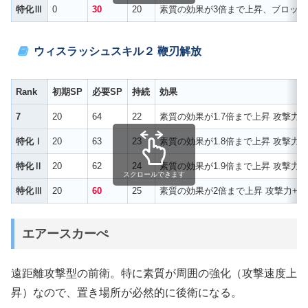
特化Ⅲ
0
30
20
素質の効果が3倍まで上昇、ブロッ
ウィスラッシュスキル２ 鞭刃解放
Rank
初期SP
必要SP
持続
効果
7
20
64
22
素質の効果が1.7倍まで上昇 攻撃力
特化Ⅰ
20
63
23
素質の効果が1.8倍まで上昇 攻撃力
特化Ⅱ
20
62
24
素質の効果が1.9倍まで上昇 攻撃力
スクロールできます
特化Ⅲ
20
60
25
素質の効果が2倍まで上昇 攻撃力+6
エアースカーぺ
遠距離攻撃型の前衛。特に素質が周囲の強化（攻撃速度上
昇）なので、置き場所が必然的に後衛になる。