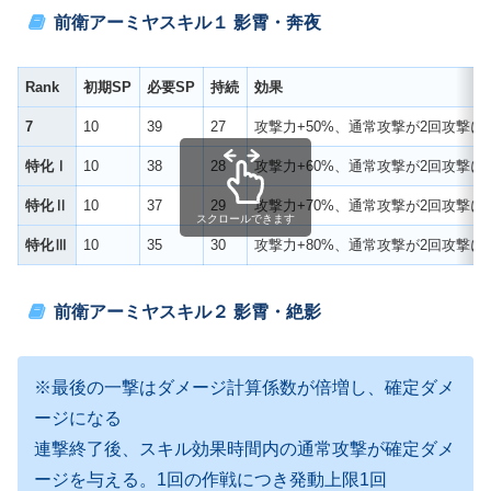
前衛アーミヤスキル１
影霄・奔夜
Rank
初期SP
必要SP
持続
効果
7
10
39
27
攻撃力+50%、通常攻撃が2回攻撃に
特化Ⅰ
10
38
28
攻撃力+60%、通常攻撃が2回攻撃に
特化Ⅱ
10
37
29
攻撃力+70%、通常攻撃が2回攻撃に
スクロールできます
特化Ⅲ
10
35
30
攻撃力+80%、通常攻撃が2回攻撃に
前衛アーミヤスキル２
影霄・絶影
※最後の一撃はダメージ計算係数が倍増し、確定ダメ
ージになる
連撃終了後、スキル効果時間内の通常攻撃が確定ダメ
ージを与える。1回の作戦につき発動上限1回