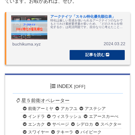
ています。お暇があれば、ぜひ。
アークナイツ「スキル特化優先順位表」
特化は厳しい育成を強いられるアークナイツのなかで
もとりわけ素材要求量が多いため、「どのスキルを特
化するか」は死活問題です。自分なりに考えたことを
まとめました。
2024.03.22
buchikuma.xyz
INDEX
星５前衛オペレーター
前衛アーミヤ
アカフユ
アステシア
インドラ
ウィスラッシュ
エアースカーぺ
エンカク
サベージ
シデロカ
スペクター
スワイヤー
テキーラ
バイビーク