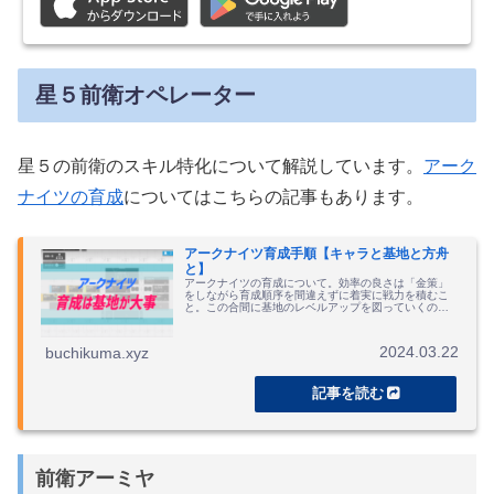
星５前衛オペレーター
星５の前衛のスキル特化について解説しています。
アーク
ナイツの育成
についてはこちらの記事もあります。
アークナイツ育成手順【キャラと基地と方舟
と】
アークナイツの育成について。効率の良さは「金策」
をしながら育成順序を間違えずに着実に戦力を積むこ
と。この合間に基地のレベルアップを図っていくので
すが、理性がパンクしそう。
2024.03.22
buchikuma.xyz
前衛アーミヤ