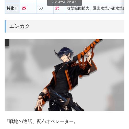
スクロールできます
特化Ⅲ
25
50
25
攻撃範囲拡大、通常攻撃が術攻撃にな
エンカク
「戦地の逸話」配布オペレーター。