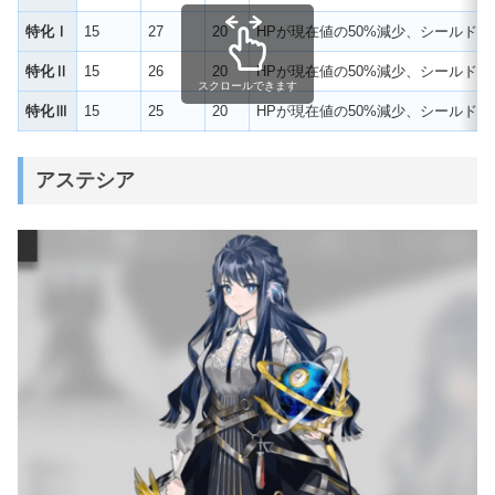
特化Ⅰ
15
27
20
HPが現在値の50%減少、シールドを
特化Ⅱ
15
26
20
HPが現在値の50%減少、シールドを
スクロールできます
特化Ⅲ
15
25
20
HPが現在値の50%減少、シールドを
アステシア